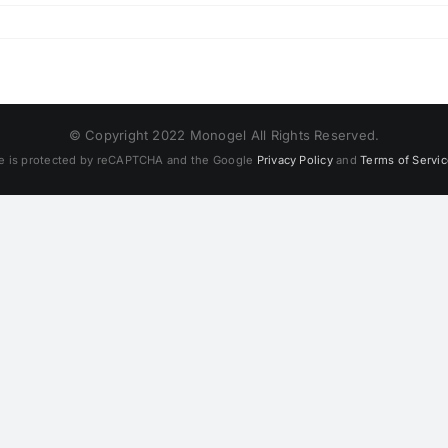
© Copyright 2022 Monogel All Rights Reserved.
te is protected by reCAPTCHA and the Google
Privacy Policy
and
Terms of Servi