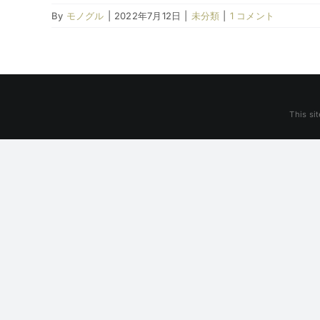
By
モノグル
|
2022年7月12日
|
未分類
|
1 コメント
This si