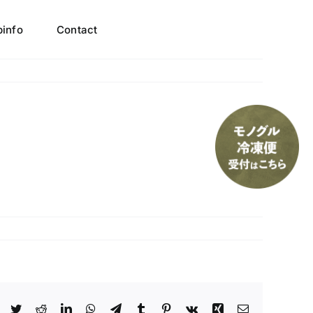
info
Contact
Facebook
Twitter
Reddit
LinkedIn
WhatsApp
Telegram
Tumblr
Pinterest
Vk
Xing
電